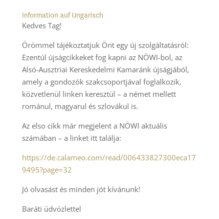
Information auf Ungarisch
Kedves Tag!
Örömmel tájékoztatjuk Önt egy új szolgáltatásról:
Ezentúl újságcikkeket fog kapni az NÖWI-bol, az
Alsó-Ausztriai Kereskedelmi Kamaránk újságjából,
amely a gondozók szakcsoportjával foglalkozik,
közvetlenül linken keresztül – a német mellett
románul, magyarul és szlovákul is.
Az elso cikk már megjelent a NÖWI aktuális
számában – a linket itt találja:
https://de.calameo.com/read/006433827300eca17
9495?page=32
Jó olvasást és minden jót kívánunk!
Baráti üdvözlettel