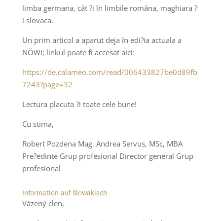
limba germana, cât ?i în limbile româna, maghiara ?
i slovaca.
Un prim articol a aparut deja în edi?ia actuala a
NÖWI; linkul poate fi accesat aici:
https://de.calameo.com/read/006433827be0d89fb
7243?page=32
Lectura placuta ?i toate cele bune!
Cu stima,
Robert Pozdena Mag. Andrea Servus, MSc, MBA
Pre?edinte Grup profesional Director general Grup
profesional
Information auf Slowakisch
Vázený clen,