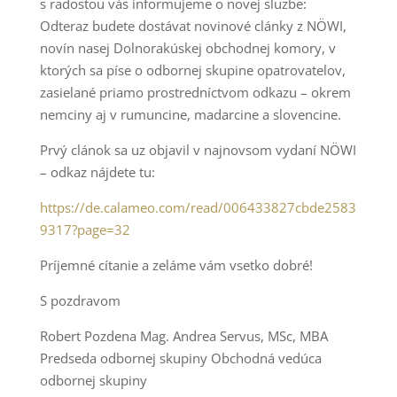
s radostou vás informujeme o novej sluzbe:
Odteraz budete dostávat novinové clánky z NÖWI,
novín nasej Dolnorakúskej obchodnej komory, v
ktorých sa píse o odbornej skupine opatrovatelov,
zasielané priamo prostredníctvom odkazu – okrem
nemciny aj v rumuncine, madarcine a slovencine.
Prvý clánok sa uz objavil v najnovsom vydaní NÖWI
– odkaz nájdete tu:
https://de.calameo.com/read/006433827cbde2583
9317?page=32
Príjemné cítanie a zeláme vám vsetko dobré!
S pozdravom
Robert Pozdena Mag. Andrea Servus, MSc, MBA
Predseda odbornej skupiny Obchodná vedúca
odbornej skupiny